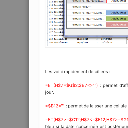
Les voici rapidement détaillées :
=ET(H$7=$G$2;$B7<>"")
: permet d'aff
jour.
=$B12=""
: permet de laisser une cellule
=ET(H$7>=$C12;H$7<=$E12;H$7>=$G1
bleu si la date concernée est postérieur