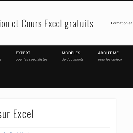
on et Cours Excel gratuits
Formation et 
EXPERT
MODÈLES
ABOUT ME
és
pour les spécialistes
de documents
pour les curieux
ur Excel