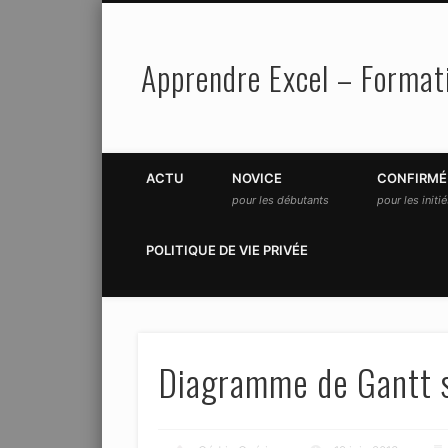
Apprendre Excel – Formati
Facebook
Twitter
ACTU
NOVICE
CONFIRMÉ
pour les débutants
pour les initi
POLITIQUE DE VIE PRIVÉE
Diagramme de Gantt s