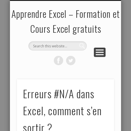
EXPERT
POLITIQUE DE VIE PRIVÉE
ABOUT ME
NOVICE
CONFIRMÉ
MODÈLES
PLAN DU SITE
ACTU
pour les spécialistes
pour les débutants
de documents
pour les curieux
pour les initiés
Apprendre Excel – Formation et
Cours Excel gratuits
Erreurs #N/A dans
Excel, comment s’en
sortir ?