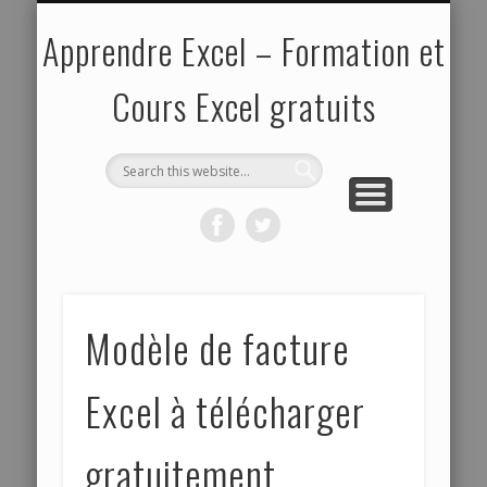
EXPERT
POLITIQUE DE VIE PRIVÉE
ABOUT ME
NOVICE
CONFIRMÉ
MODÈLES
PLAN DU SITE
ACTU
pour les spécialistes
pour les débutants
de documents
pour les curieux
pour les initiés
Apprendre Excel – Formation et
Cours Excel gratuits
Modèle de facture
Excel à télécharger
gratuitement