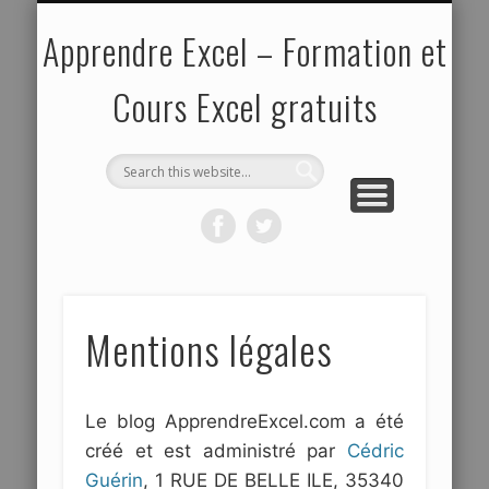
EXPERT
POLITIQUE DE VIE PRIVÉE
ABOUT ME
NOVICE
CONFIRMÉ
MODÈLES
PLAN DU SITE
ACTU
pour les spécialistes
pour les débutants
de documents
pour les curieux
pour les initiés
Apprendre Excel – Formation et
Cours Excel gratuits
Mentions légales
Le blog ApprendreExcel.com a été
créé et est administré par
Cédric
Guérin
, 1 RUE DE BELLE ILE, 35340