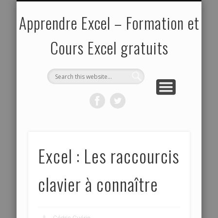
EXPERT
POLITIQUE DE VIE PRIVÉE
ABOUT ME
NOVICE
CONFIRMÉ
MODÈLES
PLAN DU SITE
ACTU
pour les spécialistes
pour les débutants
de documents
pour les curieux
pour les initiés
Apprendre Excel – Formation et
Cours Excel gratuits
Excel : Les raccourcis
clavier à connaître
Cédric Guérin