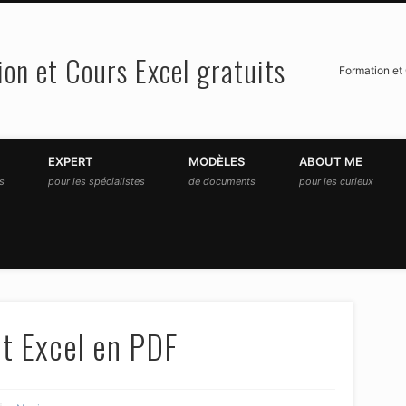
on et Cours Excel gratuits
Formation et 
EXPERT
MODÈLES
ABOUT ME
és
pour les spécialistes
de documents
pour les curieux
t Excel en PDF