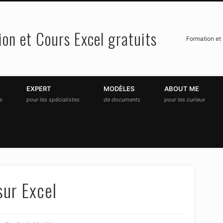
on et Cours Excel gratuits
Formation et 
EXPERT
MODÈLES
ABOUT ME
és
pour les spécialistes
de documents
pour les curieux
ur Excel