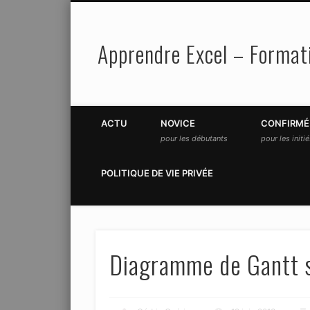
Apprendre Excel – Formati
Facebook
Twitter
ACTU
NOVICE
CONFIRMÉ
pour les débutants
pour les initi
POLITIQUE DE VIE PRIVÉE
Diagramme de Gantt s