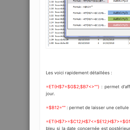
Les voici rapidement détaillées :
=ET(H$7=$G$2;$B7<>"")
: permet d'aff
jour.
=$B12=""
: permet de laisser une cellule
=ET(H$7>=$C12;H$7<=$E12;H$7>=$G1
bleu si la date concernée est postérieur